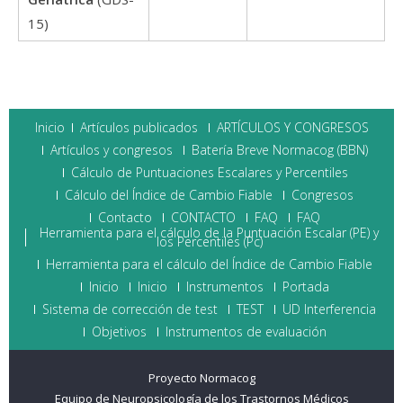
15)
Inicio
Artículos publicados
ARTÍCULOS Y CONGRESOS
Artículos y congresos
Batería Breve Normacog (BBN)
Cálculo de Puntuaciones Escalares y Percentiles
Cálculo del Índice de Cambio Fiable
Congresos
Contacto
CONTACTO
FAQ
FAQ
Herramienta para el cálculo de la Puntuación Escalar (PE) y
los Percentiles (Pc)
Herramienta para el cálculo del Índice de Cambio Fiable
Inicio
Inicio
Instrumentos
Portada
Sistema de corrección de test
TEST
UD Interferencia
Objetivos
Instrumentos de evaluación
Proyecto Normacog
Equipo de Neuropsicología de los Trastornos Médicos